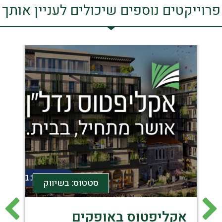
פרוייקטים נוספים שיכולים לעניין אותך
ק
סטטוס: בשיווק
קרית גת- מערב