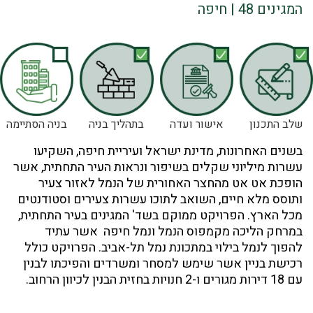
המגינים 48 | חיפה
שלב התכנון
אישור ועדה
בתהליך בניה
בניה הסתיימה
בשנים האחרונות, מדינת ישראל ועיריית חיפה, השקיעו
עשרות מיליוני שקלים בשיפור ונראות העיר התחתית, אשר
הופכת אט אט מהחצר האחורית של הנמל לאזור צעיר
ותוסס מלא חיים, השואב לתוכו עשרות צעירים וסטודנטים
מכל הארץ. הפרויקט ממוקם בשד' המגינים בעיר התחתית,
במרחק הליכה מקמפוס הנמל ונמל חיפה אשר עתיד
להפוך לנמל בילוי במתכונת נמל תל-אביב. הפרויקט כולל
רכישת בניין אשר שימש למסחר ומשרדים והפיכתו לבנין
עם 18 דירות מגורים ו-2 חנויות בחזית הבנין לכיוון הרחוב.